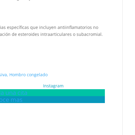
as específicas que incluyen antiinflamatorios no
tración de esteroides intraarticulares o subacromial.
Instagram
a una cita
oce mas