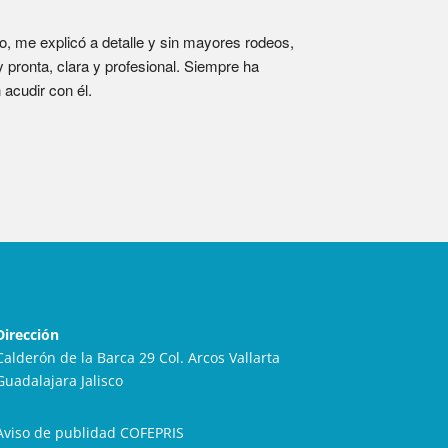
o, me explicó a detalle y sin mayores rodeos, 
pronta, clara y profesional. Siempre ha 
acudir con él.
Dirección
Calderón de la Barca 29 Col. Arcos Vallarta
Guadalajara Jalisco
Aviso de publidad COFEPRIS