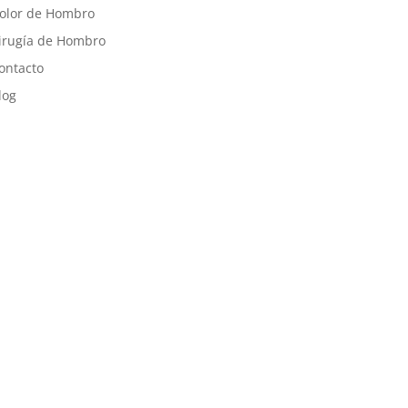
olor de Hombro
irugía de Hombro
ontacto
log