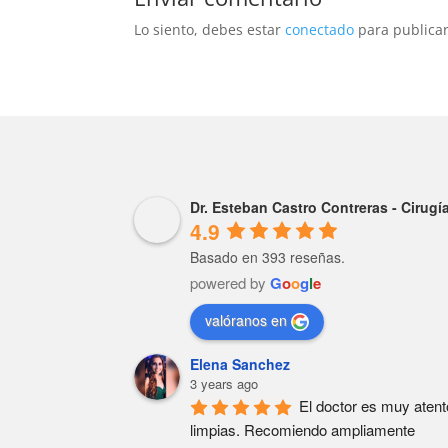
Lo siento, debes estar
conectado
para publicar
Dr. Esteban Castro Contreras - Cirug
4.9
Basado en 393 reseñas.
powered by
G
o
o
g
l
e
valóranos en
Elena Sanchez
3 years ago
El doctor es muy atent
limpias. Recomiendo ampliamente