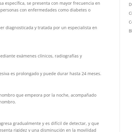
a específica, se presenta con mayor frecuencia en
D
en personas con enfermedades como diabetes o
C
C
r diagnosticada y tratada por un especialista en
B
ediante exámenes clínicos, radiografías y
hesiva es prolongado y puede durar hasta 24 meses.
el hombro que empeora por la noche, acompañado
 hombro.
resa gradualmente y es difícil de detectar, y que
resenta rigidez y una disminución en la movilidad