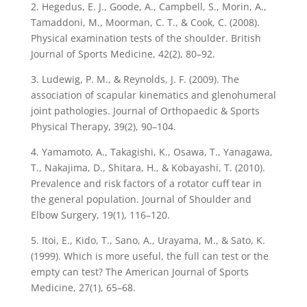
2. Hegedus, E. J., Goode, A., Campbell, S., Morin, A.,
Tamaddoni, M., Moorman, C. T., & Cook, C. (2008).
Physical examination tests of the shoulder. British
Journal of Sports Medicine, 42(2), 80–92.
3. Ludewig, P. M., & Reynolds, J. F. (2009). The
association of scapular kinematics and glenohumeral
joint pathologies. Journal of Orthopaedic & Sports
Physical Therapy, 39(2), 90–104.
4. Yamamoto, A., Takagishi, K., Osawa, T., Yanagawa,
T., Nakajima, D., Shitara, H., & Kobayashi, T. (2010).
Prevalence and risk factors of a rotator cuff tear in
the general population. Journal of Shoulder and
Elbow Surgery, 19(1), 116–120.
5. Itoi, E., Kido, T., Sano, A., Urayama, M., & Sato, K.
(1999). Which is more useful, the full can test or the
empty can test? The American Journal of Sports
Medicine, 27(1), 65–68.