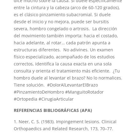
dice mucho sobre la causa. Si duele específicamente
entre la cintura y la cabeza (arco de 60-120 grados),
es el clásico pinzamiento subacromial. Si duele
desde el inicio y no mejora, puede ser bursitis
severa, hombro congelado o artrosis. La dirección
del movimiento también importa: hacia el costado,
hacia adelante, al rotar… cada patrón apunta a
estructuras diferentes. No adivines. Un examen
físico especializado, acompañado de los estudios
correctos, identifica la causa exacta en una sola
consulta y orienta el tratamiento más eficiente. ¿Tu
hombro duele al levantar el brazo? No lo normalices.
Tiene solución. #DolorAlLevantarElBrazo
#PinzamientoDeHombro #ManguitoRotador
#Ortopedia #CirugiaArticular
REFERENCIAS BIBLIOGRÁFICAS (APA)
1. Neer, C. S. (1983). Impingement lesions. Clinical
Orthopaedics and Related Research, 173, 70–77.