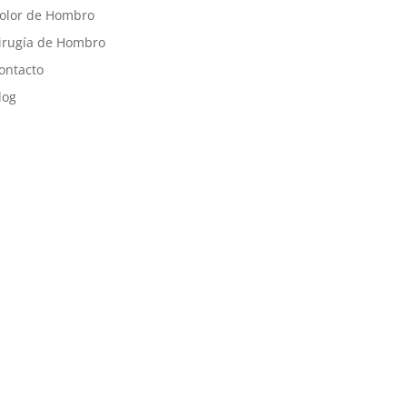
olor de Hombro
irugía de Hombro
ontacto
log