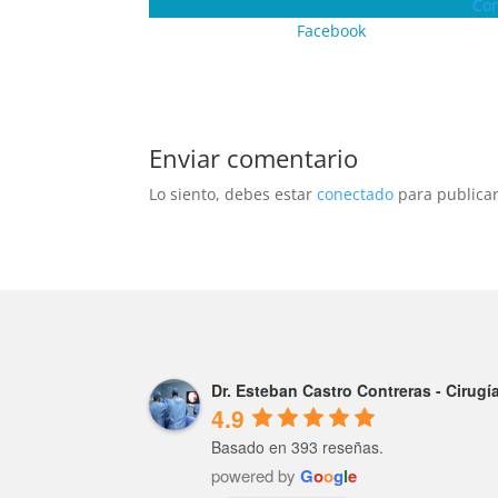
Co
Facebook
Enviar comentario
Lo siento, debes estar
conectado
para publicar
Dr. Esteban Castro Contreras - Cirug
4.9
Basado en 393 reseñas.
powered by
G
o
o
g
l
e