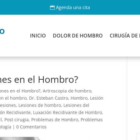
Agenda una cita
INICIO
DOLOR DE HOMBRO
CIRUGÍA D
nes en el Hombro?
ones en el Hombro?
,
Artroscopia de hombro
,
en el hombro
,
Dr. Esteban Castro
,
Hombro
,
Lesión
Lesiones
,
Lesiones de hombro
,
Lesiones del
ón Recidivante
,
Luxación Recidivante de Hombro
,
l
,
Post cirugia
,
Problemas de Hombro
,
Problemas
logía
|
0 Comentarios