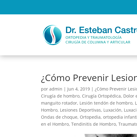
¿Cómo Prevenir Lesio
por
admin
|
Jun 4, 2019
|
¿Cómo Prevenir Lesi
Cirugía de hombro
,
Cirugía Ortopédica
,
Dolor 
manguito rotador
,
Lesión tendón de hombro
,
Hombro
,
Lesiones Deportivas
,
Luxación
,
Luxaci
Ondas de choque
,
Ortopedia
,
ortopedia infanti
en el Hombro
,
Tendinitis de Hombro
,
Traumato