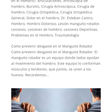
en el Hombro?
,
Articulaciones
,
Artroscopia de
hombro
,
Bursitis
,
Cirugía Artroscópica
,
Cirugía de
hombro
,
Cirugía Ortopédica
,
Cirugía Ortopédica
General
,
Dolor en el hombro
,
Dr. Esteban Castro
,
Hombro
,
Hombro Doloroso
,
Lesión manguito rotador
,
Lesiones
,
Lesiones de hombro
,
Lesiones Deportivas
,
Problemas en el Hombro
,
Traumatología
Como prevenir desgaste en el Manguito Rotador
Como prevenir desgaste en el Manguito Rotador: El
manguito rotador es un equipo donde todos ayudan
al movimiento del hombro. Este equipo lo conforman
músculos y tendones, que juntos, se unen a los
huesos. Recordemos...