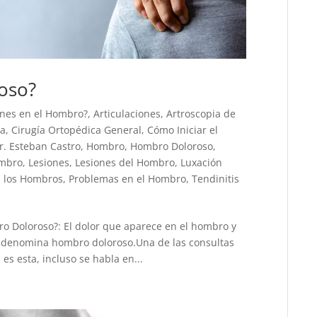
oso?
ones en el Hombro?
,
Articulaciones
,
Artroscopia de
ca
,
Cirugía Ortopédica General
,
Cómo Iniciar el
r. Esteban Castro
,
Hombro
,
Hombro Doloroso
,
ombro
,
Lesiones
,
Lesiones del Hombro
,
Luxación
n los Hombros
,
Problemas en el Hombro
,
Tendinitis
o Doloroso?: El dolor que aparece en el hombro y
se denomina hombro doloroso.Una de las consultas
es esta, incluso se habla en...