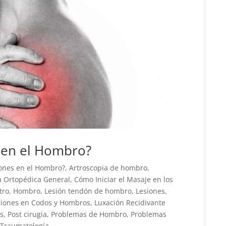
 en el Hombro?
ones en el Hombro?
,
Artroscopia de hombro
,
a Ortopédica General
,
Cómo Iniciar el Masaje en los
tro
,
Hombro
,
Lesión tendón de hombro
,
Lesiones
,
siones en Codos y Hombros
,
Luxación Recidivante
os
,
Post cirugia
,
Problemas de Hombro
,
Problemas
,
Traumatología