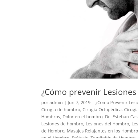
¿Cómo prevenir Lesiones
por
admin
|
Jun 7, 2019
|
¿Cómo Prevenir Lesi
Cirugía de hombro
,
Cirugía Ortopédica
,
Cirugí
Hombros
,
Dolor en el hombro
,
Dr. Esteban Cas
Lesiones de hombro
,
Lesiones del Hombro
,
Le
de Hombro
,
Masajes Relajantes en los Hombr
en el Hombro
,
Prótesis
,
Tendinitis de Hombro