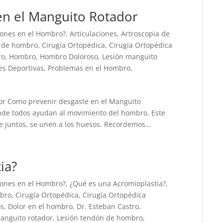
en el Manguito Rotador
iones en el Hombro?
,
Articulaciones
,
Artroscopia de
a de hombro
,
Cirugía Ortopédica
,
Cirugía Ortopédica
ro
,
Hombro
,
Hombro Doloroso
,
Lesión manguito
es Deportivas
,
Problemas en el Hombro
,
or Como prevenir desgaste en el Manguito
nde todos ayudan al movimiento del hombro. Este
 juntos, se unen a los huesos. Recordemos...
ia?
iones en el Hombro?
,
¿Qué es una Acromioplastia?
,
mbro
,
Cirugía Ortopédica
,
Cirugía Ortopédica
os
,
Dolor en el hombro
,
Dr. Esteban Castro
,
anguito rotador
,
Lesión tendón de hombro
,