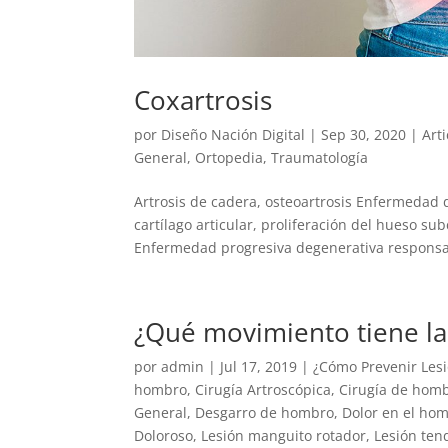
Coxartrosis
por
Diseño Nación Digital
|
Sep 30, 2020
|
Art
General
,
Ortopedia
,
Traumatología
Artrosis de cadera, osteoartrosis Enfermedad 
cartílago articular, proliferación del hueso s
Enfermedad progresiva degenerativa responsab
¿Qué movimiento tiene la
por
admin
|
Jul 17, 2019
|
¿Cómo Prevenir Les
hombro
,
Cirugía Artroscópica
,
Cirugía de hom
General
,
Desgarro de hombro
,
Dolor en el ho
Doloroso
,
Lesión manguito rotador
,
Lesión te