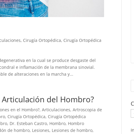
iculaciones
,
Cirugía Ortopédica
,
Cirugía Ortopédica
degenerativa en la cual se produce desgaste del
ubcondral e inflamación de la membrana sinovial.
le de alteraciones en la marcha y...
 Articulación del Hombro?
C
iones en el Hombro?
,
Articulaciones
,
Artroscopia de
C
bro
,
Cirugía Ortopédica
,
Cirugía Ortopédica
mbro
,
Dr. Esteban Castro
,
Hombro
,
Hombro
I
ndón de hombro
,
Lesiones
,
Lesiones de hombro
,