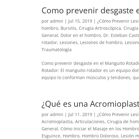
Como prevenir desgaste 
por
admin
|
Jul 15, 2019
|
¿Cómo Prevenir Les
hombro
,
Bursitis
,
Cirugía Artroscópica
,
Cirugí
General
,
Dolor en el hombro
,
Dr. Esteban Cast
rotador
,
Lesiones
,
Lesiones de hombro
,
Lesion
Traumatología
Como prevenir desgaste en el Manguito Rotad
Rotador: El manguito rotador es un equipo do
equipo lo conforman músculos y tendones, que
¿Qué es una Acromioplast
por
admin
|
Jul 11, 2019
|
¿Cómo Prevenir Les
Acromioplastia
,
Articulaciones
,
Cirugía de ho
General
,
Cómo Iniciar el Masaje en los Hombr
Esguince
,
Hombro
,
Hombro Doloroso
,
Lesión m