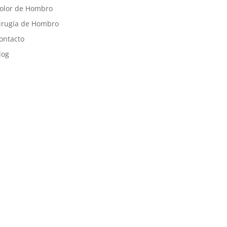
olor de Hombro
irugía de Hombro
ontacto
log